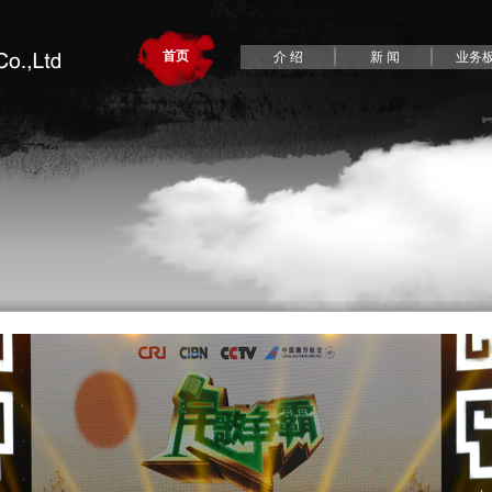
首页
介 绍
新 闻
业务