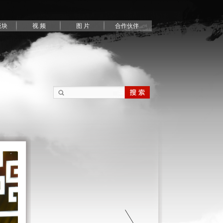
板块
视 频
图 片
合作伙伴